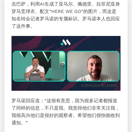
击巴萨，利用AI生成了亚马尔、佩德里、
拉菲尼亚
身
穿马竞球衣、配文“HERE WE GO”的图片，而这是
知名转会记者
罗马诺
的专属标识。罗马诺本人也回应
了这件事。
罗马诺回应道：“这很有意思，因为很多记者都报道
了同样的信息，不只是我。我觉得他们非常关注我，
我很高兴他们是很好的观察者。希望他们很快能收到
通知。”