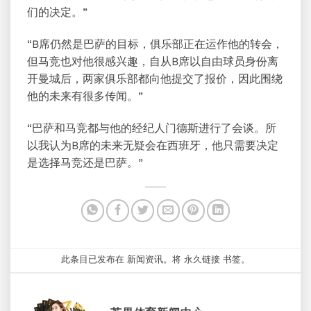
们的决定。”
“B席仍然是巴萨的目标，俱乐部正在运作他的转会，
但马竞也对他很感兴趣，自从B席以自由球员身份离
开曼城后，两家俱乐部都向他提交了报价，因此围绕
他的未来有很多传闻。”
“巴萨和马竞都与他的经纪人门德斯进行了会谈。所
以我认为B席的未来无疑会在西班牙，他只需要决定
是选择马竞还是巴萨。”
此条目已发布在
新闻资讯
。将
永久链接
书签。