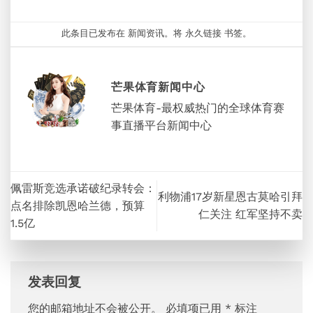
此条目已发布在
新闻资讯
。将
永久链接
书签。
芒果体育新闻中心
芒果体育-最权威热门的全球体育赛
事直播平台新闻中心
佩雷斯竞选承诺破纪录转会：
利物浦17岁新星恩古莫哈引拜
点名排除凯恩哈兰德，预算
仁关注 红军坚持不卖
1.5亿
发表回复
您的邮箱地址不会被公开。
必填项已用
*
标注