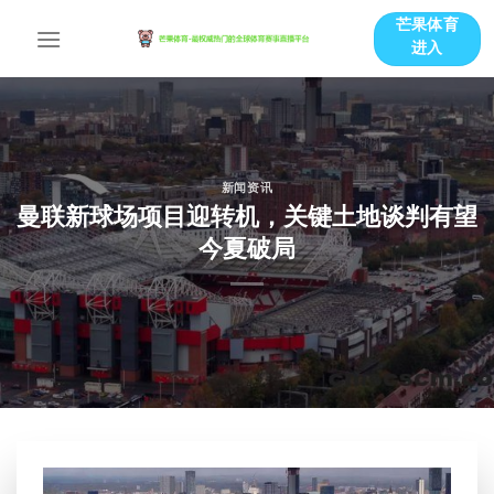
跳
芒果体育
到
进入
内
容
新闻资讯
曼联新球场项目迎转机，关键土地谈判有望
今夏破局