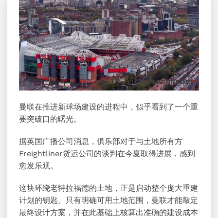
曼联在推进新球场建设的进程中，似乎看到了一个重
要突破口的曙光。
据英国广播公司消息，俱乐部对于与土地所有方
Freightliner货运公司的谈判在今夏取得进展，感到
愈发乐观。
这块环绕老特拉福德的土地，正是启动整个庞大重建
计划的钥匙。只有明确可用土地范围，曼联才能敲定
最终设计方案，并在此基础上核算出准确的建设成本