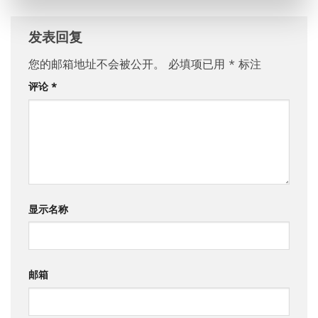
发表回复
您的邮箱地址不会被公开。
必填项已用
*
标注
评论
*
显示名称
邮箱