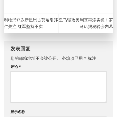
利物浦17岁新星恩古莫哈引拜
皇马强攻奥利塞再添实锤！罗
仁关注 红军坚持不卖
马诺揭秘转会内幕
发表回复
您的邮箱地址不会被公开。
必填项已用
*
标注
评论
*
显示名称