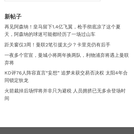
新帖子
再见阿森纳！皇马留下1.4亿飞翼，枪手彻底凉了这个夏
天，阿森纳的球迷可能都经历了一场过山车
距关窗仅3周！曼联2笔引援太少？卡里克仍有后手
一夜多个官宣，曼城小将两年换两队，利物浦弃将遇上曼联
弃将
KD评76人阵容直言“妄想” 追梦未获交易否决权 太阳4年合
同锁定狄龙
火箭裁掉后场悍将并非只为避税 人员拥挤已无多余登场时
间