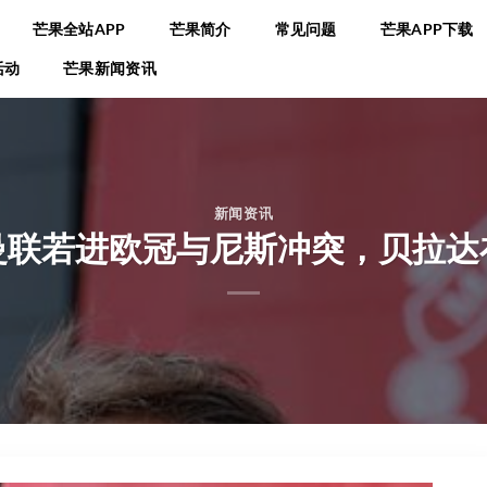
芒果全站APP
芒果简介
常见问题
芒果APP下载
活动
芒果新闻资讯
新闻资讯
曼联若进欧冠与尼斯冲突，贝拉达