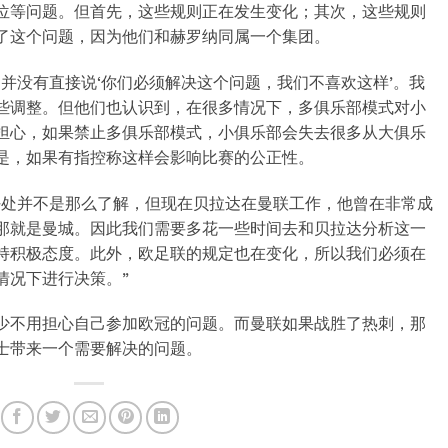
位等问题。但首先，这些规则正在发生变化；其次，这些规则
了这个问题，因为他们和赫罗纳同属一个集团。
并没有直接说‘你们必须解决这个问题，我们不喜欢这样’。我
些调整。但他们也认识到，在很多情况下，多俱乐部模式对小
担心，如果禁止多俱乐部模式，小俱乐部会失去很多从大俱乐
是，如果有指控称这样会影响比赛的公正性。
好处并不是那么了解，但现在贝拉达在曼联工作，他曾在非常成
那就是曼城。因此我们需要多花一些时间去和贝拉达分析这一
持积极态度。此外，欧足联的规定也在变化，所以我们必须在
情况下进行决策。”
少不用担心自己参加欧冠的问题。而曼联如果战胜了热刺，那
士带来一个需要解决的问题。