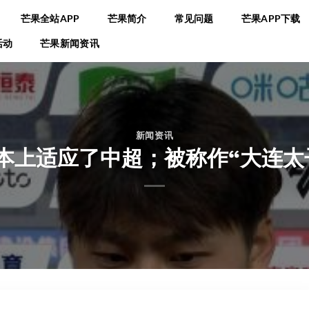
芒果全站APP
芒果简介
常见问题
芒果APP下载
活动
芒果新闻资讯
新闻资讯
本上适应了中超；被称作“大连太