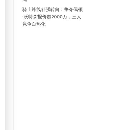
骑士锋线补强转向：争夺佩顿
·沃特森报价超2000万，三人
竞争白热化