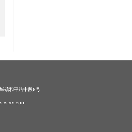
城镇和平路中段6号
scscm.com