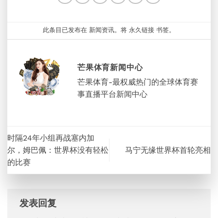
此条目已发布在
新闻资讯
。将
永久链接
书签。
芒果体育新闻中心
芒果体育-最权威热门的全球体育赛
事直播平台新闻中心
时隔24年小组再战塞内加
尔，姆巴佩：世界杯没有轻松
马宁无缘世界杯首轮亮相
的比赛
发表回复