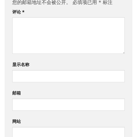
您的邮箱地址不会被公开。
必填项已用
*
标注
评论
*
显示名称
邮箱
网站