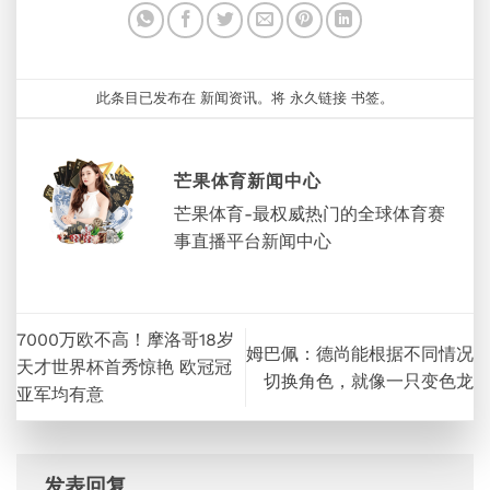
此条目已发布在
新闻资讯
。将
永久链接
书签。
芒果体育新闻中心
芒果体育-最权威热门的全球体育赛
事直播平台新闻中心
7000万欧不高！摩洛哥18岁
姆巴佩：德尚能根据不同情况
天才世界杯首秀惊艳 欧冠冠
切换角色，就像一只变色龙
亚军均有意
发表回复