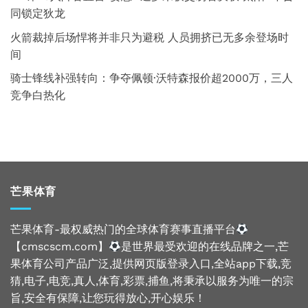
同锁定狄龙
火箭裁掉后场悍将并非只为避税 人员拥挤已无多余登场时
间
骑士锋线补强转向：争夺佩顿·沃特森报价超2000万，三人
竞争白热化
芒果体育
芒果体育-最权威热门的全球体育赛事直播平台
【cmscscm.com】
是世界最受欢迎的在线品牌之一,芒
果体育公司产品广泛,提供网页版登录入口,全站app下载,竞
猜,电子,电竞,真人,体育,彩票,捕鱼,将秉承以服务为唯一的宗
旨,安全有保障,让您玩得放心,开心娱乐！