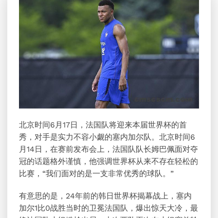
北京时间6月17日，法国队将迎来本届世界杯的首
秀，对手是实力不容小觑的塞内加尔队。北京时间6
月14日，在赛前发布会上，法国队队长姆巴佩面对夺
冠的话题格外谨慎，他强调世界杯从来不存在轻松的
比赛，“我们面对的是一支非常优秀的球队。”
有意思的是，24年前的韩日世界杯揭幕战上，塞内
加尔1比0战胜当时的卫冕法国队，爆出惊天大冷，最