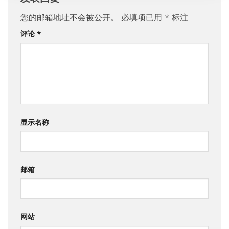
您的邮箱地址不会被公开。
必填项已用
*
标注
评论
*
显示名称
邮箱
网站