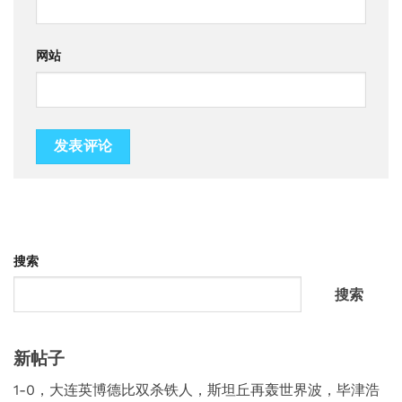
网站
搜索
搜索
新帖子
1-0，大连英博德比双杀铁人，斯坦丘再轰世界波，毕津浩