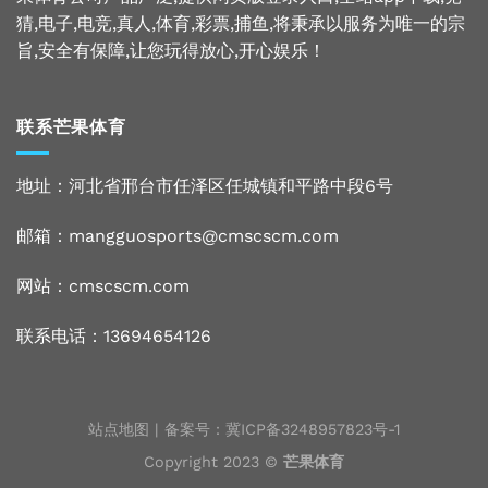
猜,电子,电竞,真人,体育,彩票,捕鱼,将秉承以服务为唯一的宗
旨,安全有保障,让您玩得放心,开心娱乐！
联系芒果体育
地址：河北省邢台市任泽区任城镇和平路中段6号
邮箱：mangguosports@cmscscm.com
网站：
cmscscm.com
联系电话：13694654126
站点地图
| 备案号：
冀ICP备3248957823号-1
Copyright 2023 ©
芒果体育