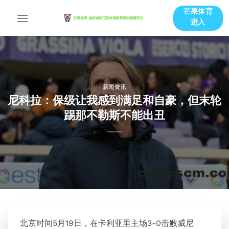
跳
芒果体育
到
进入
内
容
新闻资讯
尼科拉：保级让我感到满足和自豪，但末轮
踢那不勒斯不能出丑
北京时间5月19日，在卡利亚里主场3-0击败威尼