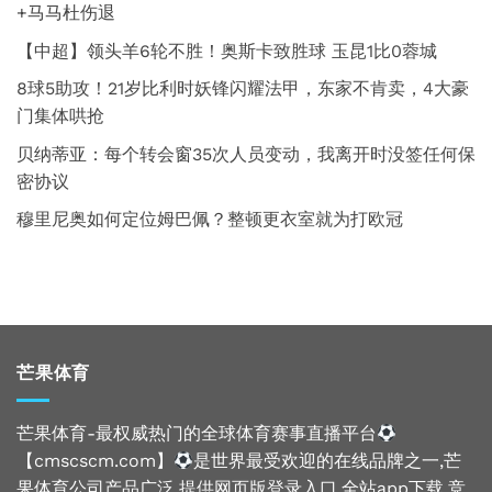
+马马杜伤退
【中超】领头羊6轮不胜！奥斯卡致胜球 玉昆1比0蓉城
8球5助攻！21岁比利时妖锋闪耀法甲，东家不肯卖，4大豪
门集体哄抢
贝纳蒂亚：每个转会窗35次人员变动，我离开时没签任何保
密协议
穆里尼奥如何定位姆巴佩？整顿更衣室就为打欧冠
芒果体育
芒果体育-最权威热门的全球体育赛事直播平台
【cmscscm.com】
是世界最受欢迎的在线品牌之一,芒
果体育公司产品广泛,提供网页版登录入口,全站app下载,竞