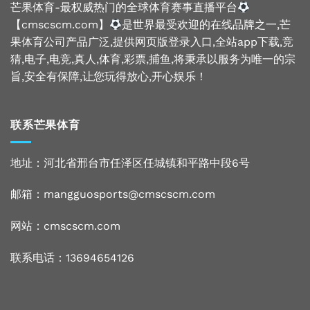
芒果体育-最权威热门的全球体育赛事直播平台
【cmscscm.com】
是世界最受欢迎的在线品牌之一,芒
果体育公司产品广泛,提供网页版登录入口,全站app下载,竞
猜,电子,电竞,真人,体育,彩票,捕鱼,将秉承以服务为唯一的宗
旨,安全有保障,让您玩得放心,开心娱乐！
联系芒果体育
地址：河北省邢台市任泽区任城镇和平路中段6号
邮箱：mangguosports@cmscscm.com
网站：
cmscscm.com
联系电话：13694654126