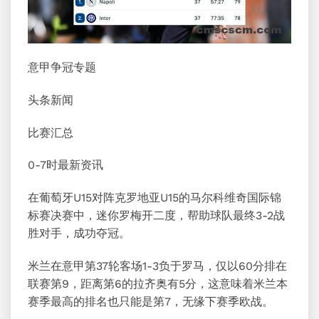
意甲争冠专题
头条新闻
比赛汇总
0-7时最新资讯
在葡萄牙U15对阵克罗地亚U15的马尔科维奇国际锦
标赛决赛中，迷你罗梅开二度，帮助球队最终3-2战
胜对手，成功夺冠。
米兰在意甲第37轮客场1-3负于罗马，仅以60分排在
联赛第9，距离第6的拉齐奥有5分，这意味着米兰本
赛季最高的排名也只能是第7，无缘下赛季欧战。