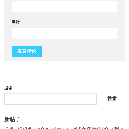
网站
搜索
搜索
新帖子