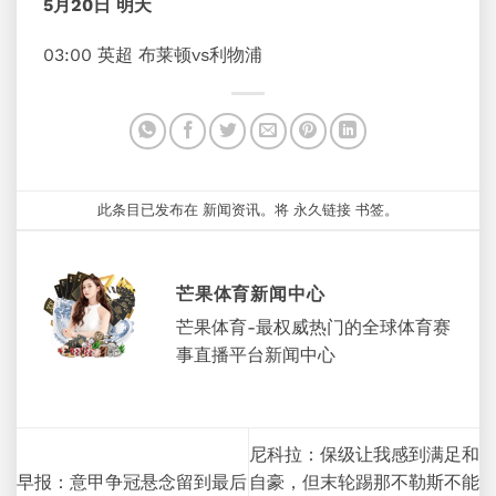
5月20日 明天
03:00 英超 布莱顿vs利物浦
此条目已发布在
新闻资讯
。将
永久链接
书签。
芒果体育新闻中心
芒果体育-最权威热门的全球体育赛
事直播平台新闻中心
尼科拉：保级让我感到满足和
早报：意甲争冠悬念留到最后
自豪，但末轮踢那不勒斯不能