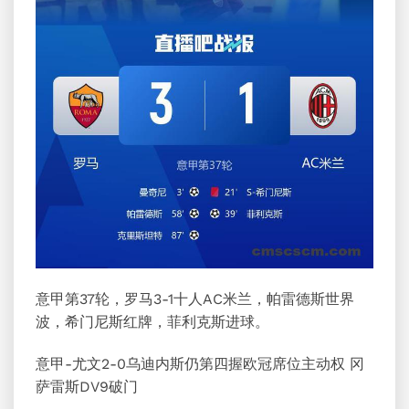
意甲第37轮，罗马3-1十人AC米兰，帕雷德斯世界
波，希门尼斯红牌，菲利克斯进球。
意甲-尤文2-0乌迪内斯仍第四握欧冠席位主动权 冈
萨雷斯DV9破门