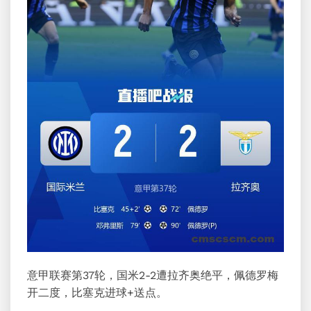
意甲联赛第37轮，国米2-2遭拉齐奥绝平，佩德罗梅
开二度，比塞克进球+送点。