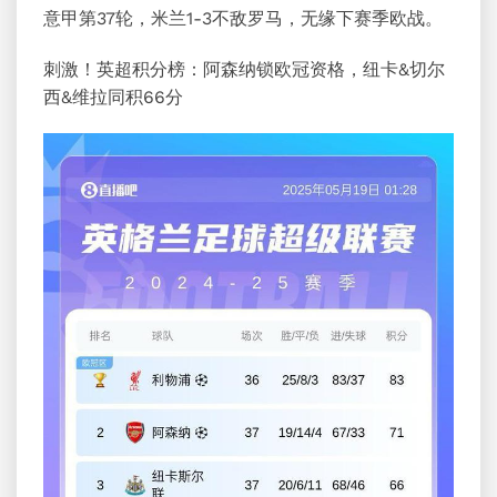
意甲第37轮，米兰1-3不敌罗马，无缘下赛季欧战。
刺激！英超积分榜：阿森纳锁欧冠资格，纽卡&切尔
西&维拉同积66分