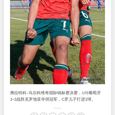
弗拉特科-马尔科维奇国际锦标赛决赛，U15葡萄牙
3-2战胜克罗地亚夺得冠军，C罗儿子打进2球。