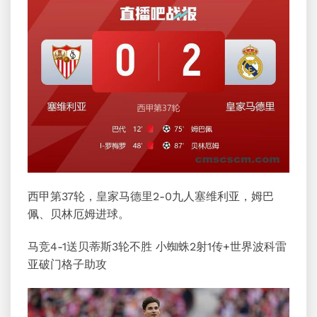
西甲第37轮，皇家马德里2-0九人塞维利亚，姆巴
佩、贝林厄姆进球。
马竞4-1送贝蒂斯3轮不胜 小蜘蛛2射1传+世界波科雷
亚破门格子助攻