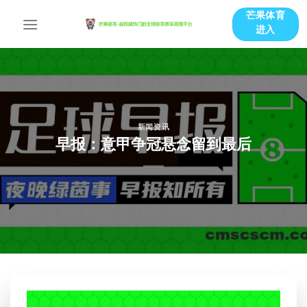
跳
芒果体育
到
进入
内
容
新闻资讯
早报：意甲争冠悬念留到最后