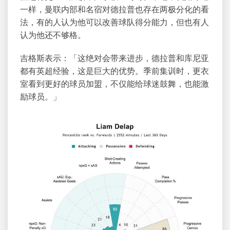
一样，曼联内部和名宿对德拉普也存在两极分化的看
法，有的人认为他可以改善球队得分能力，但也有人
认为他还不够格。
吉格斯表示：「这绝对会带来进步，德拉普和库尼亚
都有英超经验，这是巨大的优势。季前集训时，更衣
室看到更好的球员加盟，不仅能给球迷鼓舞，也能激
励球员。」