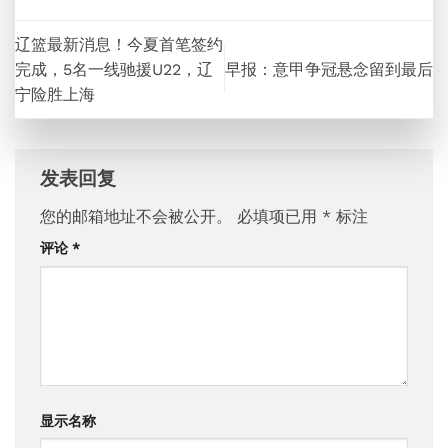
辽篮最新消息！今夏首笔签约
完成，5名一线驰援U22，辽
早报：意甲争冠悬念留到最后
宁险胜上海
发表回复
您的邮箱地址不会被公开。
必填项已用
*
标注
评论
*
显示名称