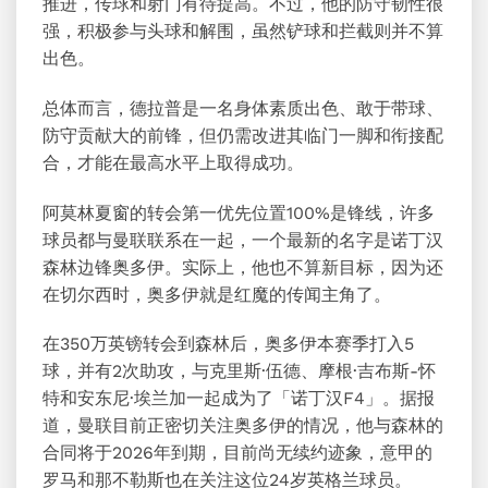
推进，传球和射门有待提高。不过，他的防守韧性很
强，积极参与头球和解围，虽然铲球和拦截则并不算
出色。
总体而言，德拉普是一名身体素质出色、敢于带球、
防守贡献大的前锋，但仍需改进其临门一脚和衔接配
合，才能在最高水平上取得成功。
阿莫林夏窗的转会第一优先位置100%是锋线，许多
球员都与曼联联系在一起，一个最新的名字是诺丁汉
森林边锋奥多伊。实际上，他也不算新目标，因为还
在切尔西时，奥多伊就是红魔的传闻主角了。
在350万英镑转会到森林后，奥多伊本赛季打入5
球，并有2次助攻，与克里斯·伍德、摩根·吉布斯-怀
特和安东尼·埃兰加一起成为了「诺丁汉F4」。据报
道，曼联目前正密切关注奥多伊的情况，他与森林的
合同将于2026年到期，目前尚无续约迹象，意甲的
罗马和那不勒斯也在关注这位24岁英格兰球员。