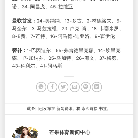
诺、34-阿昌庞、45-拉维亚
曼联首发：
24-奥纳纳、13-多古、2-林德洛夫、5-
马奎尔、3-马兹拉维、23-卢克-肖、18-卡塞米罗、
8-B费、7-芒特、16-阿马德-迪亚洛、9-霍伊伦
替补：
1-巴因迪尔、55-弗雷德里克森、14-埃里克
森、17-加纳乔、25-乌加特、26-海文、37-梅努、
43-科利尔、41-阿马斯
此条目已发布在
新闻资讯
。将
永久链接
书签。
芒果体育新闻中心