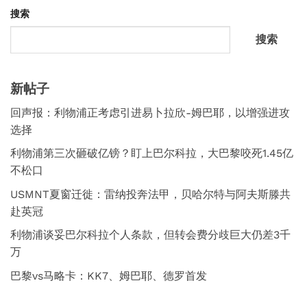
搜索
搜索
新帖子
回声报：利物浦正考虑引进易卜拉欣-姆巴耶，以增强进攻
选择
利物浦第三次砸破亿镑？盯上巴尔科拉，大巴黎咬死1.45亿
不松口
USMNT夏窗迁徙：雷纳投奔法甲，贝哈尔特与阿夫斯滕共
赴英冠
利物浦谈妥巴尔科拉个人条款，但转会费分歧巨大仍差3千
万
巴黎vs马略卡：KK7、姆巴耶、德罗首发