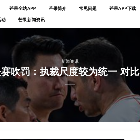
芒果全站APP
芒果简介
常见问题
芒果APP下载
活动
芒果新闻资讯
新闻资讯
赛吹罚：执裁尺度较为统一 对