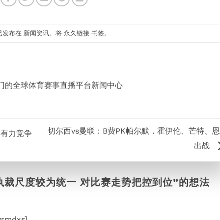
已发布在
新闻资讯
。将
永久链接
书签。
门的全球体育赛事直播平台新闻中心
切尔西vs曼联：B费PK帕尔默，霍伊伦、芒特、
的有力竞争
出战
执裁尺度较为统一 对比赛走势把控到位
”的想法
wrmdxs]