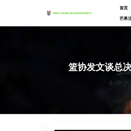
跳
首页
到
内
芒果
容
篮协发文谈总决