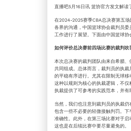
直播吧5月16日讯 篮协官方发文解
在2024-2025赛季CBA总决赛
各界的沟通，中国篮球协会裁判员委
工作进行了展望。下面由中国篮球协
如何评价总决赛前四场比赛的裁判吹
本次总决赛的裁判团队由来自希腊、
共同组成。总体而言，裁判员的执裁
的平稳有序进行。尤其在限制无球移
这种以规则为核心的执裁逻辑，不仅
执裁提供了可参考的实践范本，并有
当然，我们也注意到裁判员的执裁仍
包含一些不必要的轻微接触判罚。下
准确性。此外，在第三场比赛对于启
这也是在后续比赛中要尽量避免的。