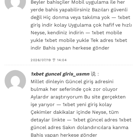
Beyler bahisçiler Mobil uygulama ile her
yerde bahis yapabilirsiniz Bazıları güvenli
değil Hiç donma veya takılma yok — 1xbet
giriş indir kolay Uygulama çok hafif ve hızlı
Neyse, kendiniz indirin — 1xbet mobile
yukle
1xbet mobile yukle
Tek adres 1xbet
indir Bahis yapan herkese gönder
2026/07/19 于 14:04
1xbet guncel giris_usmn
说：
Millet dinleyin Güncel giriş adresini
bulmak her seferinde çok zor oluyor
Aylardır araştırıyorum Bu site gerçekten
işe yarıyor — 1xbet yeni giriş kolay
Çekimler dakikalar içinde Neyse, tüm
detaylar linkte — 1xbet güncel adres
1xbet
güncel adres
Sakın dolandırıcılara kanma
Bahis yapan herkese gönder