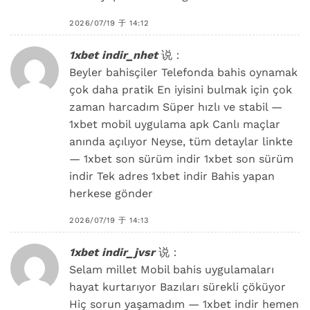
2026/07/19 于 14:12
1xbet indir_nhet
说：
Beyler bahisçiler Telefonda bahis oynamak
çok daha pratik En iyisini bulmak için çok
zaman harcadım Süper hızlı ve stabil —
1xbet mobil uygulama apk Canlı maçlar
anında açılıyor Neyse, tüm detaylar linkte
— 1xbet son sürüm indir
1xbet son sürüm
indir
Tek adres 1xbet indir Bahis yapan
herkese gönder
2026/07/19 于 14:13
1xbet indir_jvsr
说：
Selam millet Mobil bahis uygulamaları
hayat kurtarıyor Bazıları sürekli çöküyor
Hiç sorun yaşamadım — 1xbet indir hemen