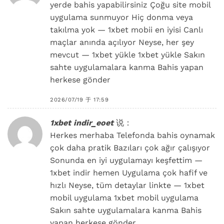
yerde bahis yapabilirsiniz Çoğu site mobil
uygulama sunmuyor Hiç donma veya
takılma yok — 1xbet mobii en iyisi Canlı
maçlar anında açılıyor Neyse, her şey
mevcut — 1xbet yükle
1xbet yükle
Sakın
sahte uygulamalara kanma Bahis yapan
herkese gönder
2026/07/19 于 17:59
1xbet indir_eoet
说：
Herkes merhaba Telefonda bahis oynamak
çok daha pratik Bazıları çok ağır çalışıyor
Sonunda en iyi uygulamayı keşfettim —
1xbet indir hemen Uygulama çok hafif ve
hızlı Neyse, tüm detaylar linkte — 1xbet
mobil uygulama
1xbet mobil uygulama
Sakın sahte uygulamalara kanma Bahis
yapan herkese gönder