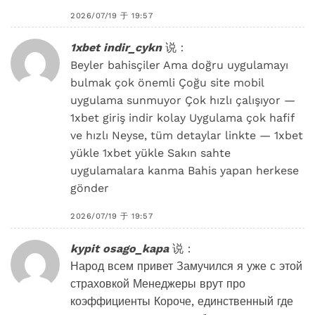
2026/07/19 于 19:57
1xbet indir_cykn
说：
Beyler bahisçiler Ama doğru uygulamayı
bulmak çok önemli Çoğu site mobil
uygulama sunmuyor Çok hızlı çalışıyor —
1xbet giriş indir kolay Uygulama çok hafif
ve hızlı Neyse, tüm detaylar linkte — 1xbet
yükle
1xbet yükle
Sakın sahte
uygulamalara kanma Bahis yapan herkese
gönder
2026/07/19 于 19:57
kypit osago_kapa
说：
Народ всем привет Замучился я уже с этой
страховкой Менеджеры врут про
коэффициенты Короче, единственный где