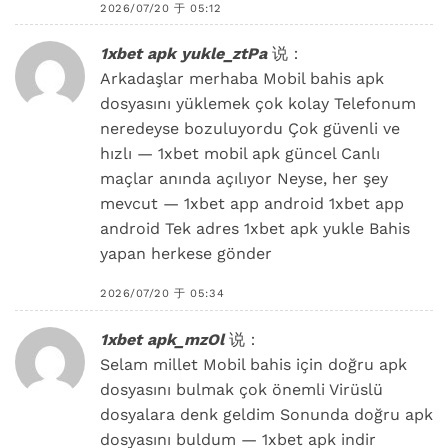
2026/07/20 于 05:12
1xbet apk yukle_ztPa
说：
Arkadaşlar merhaba Mobil bahis apk
dosyasını yüklemek çok kolay Telefonum
neredeyse bozuluyordu Çok güvenli ve
hızlı — 1xbet mobil apk güncel Canlı
maçlar anında açılıyor Neyse, her şey
mevcut — 1xbet app android
1xbet app
android
Tek adres 1xbet apk yukle Bahis
yapan herkese gönder
2026/07/20 于 05:34
1xbet apk_mzOl
说：
Selam millet Mobil bahis için doğru apk
dosyasını bulmak çok önemli Virüslü
dosyalara denk geldim Sonunda doğru apk
dosyasını buldum — 1xbet apk indir