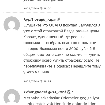
2026/07/19 于 18:00
kypit osago_rzpa
说：
Слушайте кто ОСАГО покупал Замучился я
уже с этой страховкой Везде разные цены
Короче, единственный где реально
экономия — выбрать осаго по стоимости
выгодно Экономия почти 3000 рублей В
общем, смотрите сами по ссылке — купить
страховку осаго
купить страховку осаго
Не
переплачивайте в офисах Перешлите тому
у кого машина
2026/07/19 于 18:24
1xbet guncel giris_urol
说：
Merhaba arkadaşlar Ödemeler geç geliyor,
canlı destek yok Hepsinde dolandırıldım