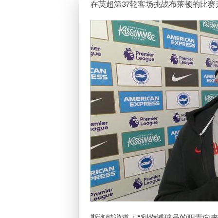
在英超第37轮客场挑战布莱顿的比
斯洛特说道：“利物浦球员的职责向