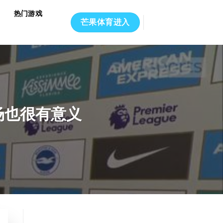
热门游戏
芒果体育进入
场也很有意义