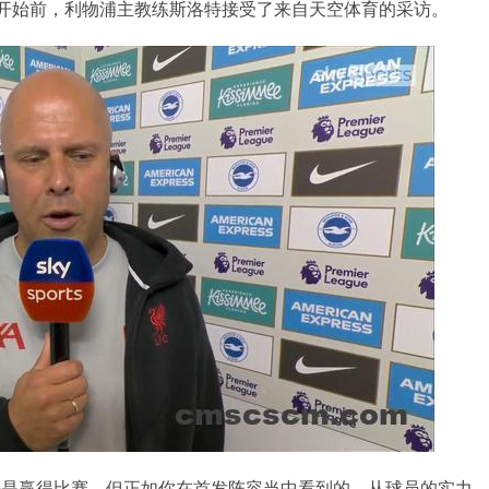
赛开始前，利物浦主教练斯洛特接受了来自天空体育的采访。
来是赢得比赛，但正如你在首发阵容当中看到的，从球员的实力