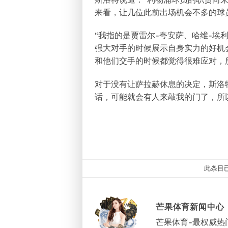
来看，让几位此前出场机会不多的球
“我指的是贾雷尔-夸安萨、哈维-埃
强大对手的时候展示自身实力的好机
和他们交手的时候都觉得很难应对，
对于没有让萨拉赫休息的决定，斯洛
话，可能就会有人来敲我的门了，所
此条目
芒果体育新闻中心
芒果体育-最权威热