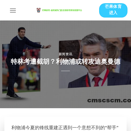
跳
芒果体育
到
进入
内
容
新闻资讯
特林考遭截胡？利物浦或转攻迪奥曼德
利物浦今夏的锋线重建正遇到一个意想不到的“帮手”