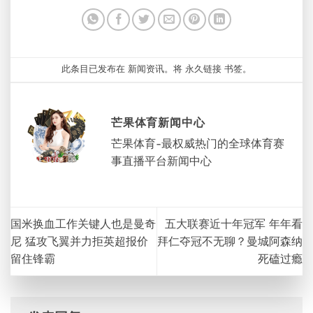
此条目已发布在
新闻资讯
。将
永久链接
书签。
芒果体育新闻中心
芒果体育-最权威热门的全球体育赛
事直播平台新闻中心
国米换血工作关键人也是曼奇
五大联赛近十年冠军 年年看
尼 猛攻飞翼并力拒英超报价
拜仁夺冠不无聊？曼城阿森纳
留住锋霸
死磕过瘾