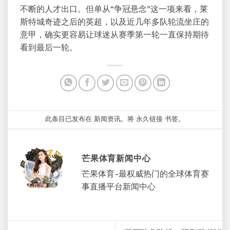
不断的人才出口。但单从“争冠悬念”这一项来看，莱
斯特城奇迹之后的英超，以及近几年多队轮流坐庄的
意甲，确实更容易让球迷从赛季第一轮一直保持期待
看到最后一轮。
此条目已发布在
新闻资讯
。将
永久链接
书签。
芒果体育新闻中心
芒果体育-最权威热门的全球体育赛
事直播平台新闻中心