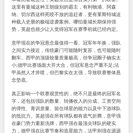
这里有曼城这种王朝级别的霸主，有利物浦、阿森
纳、切尔西这样死咬不放的追赶者，更有莱斯特城这
种载入史册的极端逆袭案例。哪怕曼城长期保持强
势，英超也很少让人觉得冠军在赛季初就已经内定。
意甲现在的争冠悬念最值得一看。冠军年年换，强队
之间实力接近，传统豪门可能随时复苏，也可能随时
翻车。西甲的顶级较量质量极高，但争冠圈子确实太
小;德甲比赛场面大开大合，但冠军悬念严重不足;法
甲虽然人才井喷，但巴黎实在太强，导致联赛整体悬
念垫底。
真正影响一个联赛观赏性的，绝不只是最终的冠军名
字，还包括强队的数量、转播收入的分成、工资空间
的弹性、青训质量、留住球星的能力以及中下游球队
的抵抗力。英超强在所有球队都有底气折腾，意甲强
在豪门势力重新洗牌，西甲强在最顶尖球队的硬实
力，德甲强在比赛节奏和造星能力，法甲则强在源源