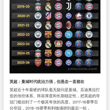
英超：曼城时代统治力强，但悬念一直都在
英超近十年最硬的球队毫无疑问是曼城。瓜迪奥拉打
造的传控体系、阵容厚度和长期稳定性，把英超的夺
冠门槛抬到了一个极其夸张的高度。2017-18赛季百
分夺冠，2018-19赛季和利物浦拼到最后一轮，