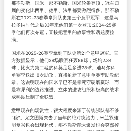
那不勒斯、国米、那不勒斯、国米轮番登顶，冠军归
属的变化比西甲、德甲、法甲都要激烈得多。那不勒
斯在2022-23赛季拿到队史第三个意甲冠军，这是马
拉多纳时代之后33年来他们第一次登顶;2024-25赛
季他们再次夺冠，直接把意甲的故事性和话题度拉
满。
国米在2025-26赛季拿到了队史第21个意甲冠军。官
方数据显示，他们38场联赛狂轰89球，场均2.34
球，比火力第二猛的科莫足足多进28球。迪马尔科
单赛季送出18次助攻，直接刷新了意甲单赛季助攻纪
录。这说明现在的国米早已不是靠死守硬磨赢球，而
是靠犀利的边路推进、立体的进攻组织和极高的战术
成熟度压制了全联盟。
意甲现在的观赏性，很大程度来源于传统强队都不够
“稳”。尤文图斯失去了当年的绝对统治力，米兰双雄
能复兴也会出现起伏，那不勒斯能大爆发也会突然掉