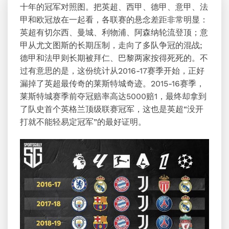
十年的冠军对照图。把英超、西甲、德甲、意甲、法
甲和欧冠放在一起看，各联赛的悬念差距非常明显：
英超有切尔西、曼城、利物浦、阿森纳轮流登顶；意
甲从尤文图斯的长期压制，走向了多队争冠的混战;
德甲和法甲则长期被拜仁、巴黎两家按得死死的。不
过有意思的是，这份统计从2016-17赛季开始，正好
漏掉了英超最传奇的莱斯特城奇迹。2015-16赛季，
莱斯特城赛季前夺冠赔率高达5000赔1，最终却拿到
了队史首个英格兰顶级联赛冠军，这也是英超“没开
打就不能轻易定冠军”的最好证明。