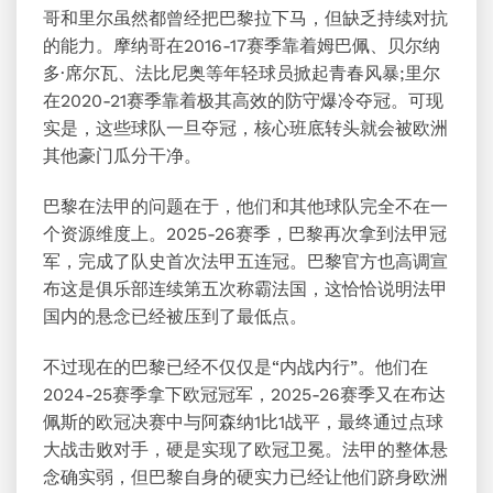
哥和里尔虽然都曾经把巴黎拉下马，但缺乏持续对抗
的能力。摩纳哥在2016-17赛季靠着姆巴佩、贝尔纳
多·席尔瓦、法比尼奥等年轻球员掀起青春风暴;里尔
在2020-21赛季靠着极其高效的防守爆冷夺冠。可现
实是，这些球队一旦夺冠，核心班底转头就会被欧洲
其他豪门瓜分干净。
巴黎在法甲的问题在于，他们和其他球队完全不在一
个资源维度上。2025-26赛季，巴黎再次拿到法甲冠
军，完成了队史首次法甲五连冠。巴黎官方也高调宣
布这是俱乐部连续第五次称霸法国，这恰恰说明法甲
国内的悬念已经被压到了最低点。
不过现在的巴黎已经不仅仅是“内战内行”。他们在
2024-25赛季拿下欧冠冠军，2025-26赛季又在布达
佩斯的欧冠决赛中与阿森纳1比1战平，最终通过点球
大战击败对手，硬是实现了欧冠卫冕。法甲的整体悬
念确实弱，但巴黎自身的硬实力已经让他们跻身欧洲