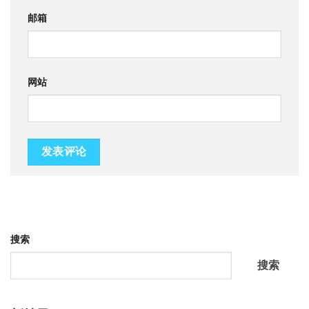
邮箱
网站
搜索
搜索