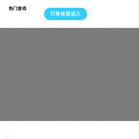
热门游戏
芒果体育进入