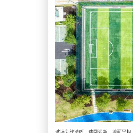
球场划线清晰，球网崭新，地面平坦