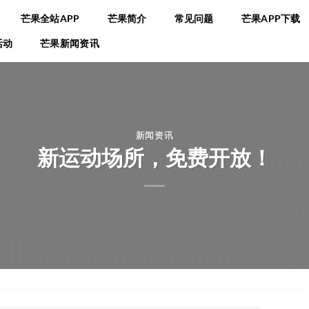
芒果全站APP
芒果简介
常见问题
芒果APP下载
活动
芒果新闻资讯
新闻资讯
新运动场所，免费开放！