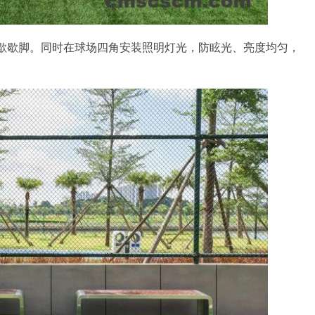
歇歇脚。同时在球场四角安装照明灯光，防眩光、亮度均匀，