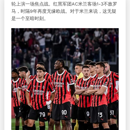
轮上演一场焦点战。红黑军团AC米兰客场1-3不敌罗
马，时隔9年再度无缘欧战。对于米兰来说，这无疑
是一个至暗时刻。