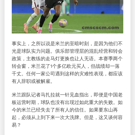
事实上，之所以说是米兰的至暗时刻，是因为他们不
光是球队实力问题。俱乐部管理层的混乱经营和转会
政策，主教练的走马灯更换也让人无语。本赛季两个
转会窗，米兰花了1个多亿欧元买人，但战绩却一落
千丈。任何一家公司遇到这样的灾难性表现，都应该
有人辞职或被解雇。
米兰跟队记者马扎拉就一针见血指出，即便是中国老
板运营时期，球队也没有出现过如此重大的失败。如
今的米兰已经失去了所有人的信任。如果要东山再
起，必须从上到下来一次大洗牌。但是，这又谈何容
易？