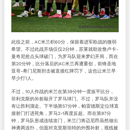
此役之前，AC米兰积60分，保留着进军欧战的微弱
希望。不过此战开场仅仅2分钟，苏莱就助攻詹卢卡-
曼奇尼抢点头球破门，为罗马队迎来梦幻开局，而在
第20分钟，比分落后的AC米兰再遭重创，前锋圣地
亚哥-希门尼斯肘击被直接红牌罚下，这也让米兰早
早少打1人。
不过，10人作战的米兰在第39分钟一度扳平比分，
菲利克斯的补射敲开了罗马球门。不过，罗马队并没
有让胜利溜走。下半场第57分钟，帕雷德斯定位球直
接射门打进死角，罗马2-1再度反超。而在第87分
钟，罗马队形成连续攻门，米兰门将迈尼昂虽然做出
神勇两连扑，但面对克里斯坦特的外围补射，视线被