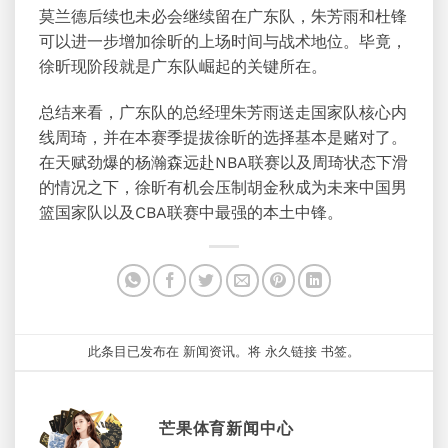
莫兰德后续也未必会继续留在广东队，朱芳雨和杜锋
可以进一步增加徐昕的上场时间与战术地位。毕竟，
徐昕现阶段就是广东队崛起的关键所在。
总结来看，广东队的总经理朱芳雨送走国家队核心内
线周琦，并在本赛季提拔徐昕的选择基本是赌对了。
在天赋劲爆的杨瀚森远赴NBA联赛以及周琦状态下滑
的情况之下，徐昕有机会压制胡金秋成为未来中国男
篮国家队以及CBA联赛中最强的本土中锋。
此条目已发布在
新闻资讯
。将
永久链接
书签。
芒果体育新闻中心