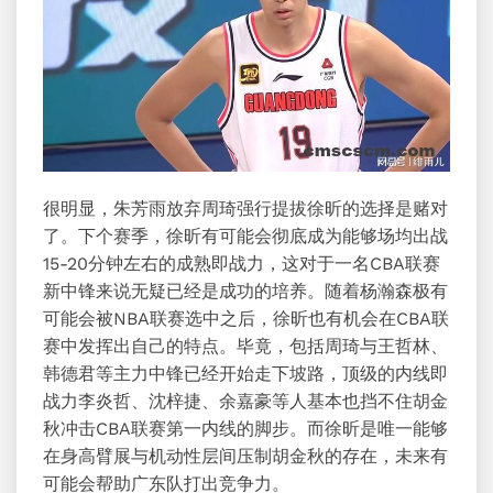
很明显，朱芳雨放弃周琦强行提拔徐昕的选择是赌对
了。下个赛季，徐昕有可能会彻底成为能够场均出战
15-20分钟左右的成熟即战力，这对于一名CBA联赛
新中锋来说无疑已经是成功的培养。随着杨瀚森极有
可能会被NBA联赛选中之后，徐昕也有机会在CBA联
赛中发挥出自己的特点。毕竟，包括周琦与王哲林、
韩德君等主力中锋已经开始走下坡路，顶级的内线即
战力李炎哲、沈梓捷、余嘉豪等人基本也挡不住
胡金
秋
冲击CBA联赛第一内线的脚步。而徐昕是唯一能够
在身高臂展与机动性层间压制胡金秋的存在，未来有
可能会帮助广东队打出竞争力。