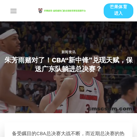
跳
芒果体育
到
进入
内
容
新闻资讯
朱芳雨赌对了！CBA“新中锋”兑现天赋，保
送广东队躺进总决赛？
备受瞩目的CBA总决赛大战不断，而近期总决赛的热